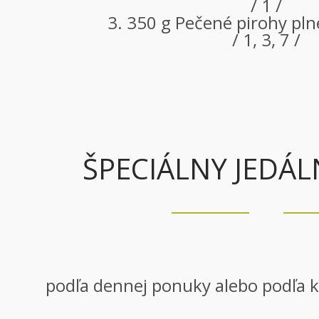
/ 1 /
3. 350 g Pečené pirohy pl
/ 1, 3, 7 /
ŠPECIÁLNY JEDÁ
podľa dennej ponuky alebo podľa 