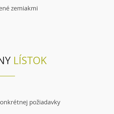
nené zemiakmi
LNY
LÍSTOK
konkrétnej požiadavky