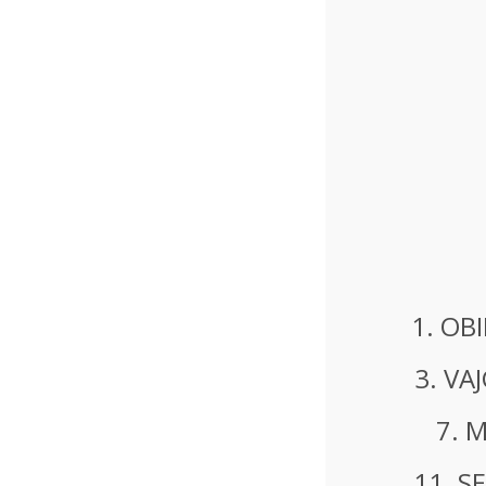
1. OBI
3. VAJ
7. M
11. S