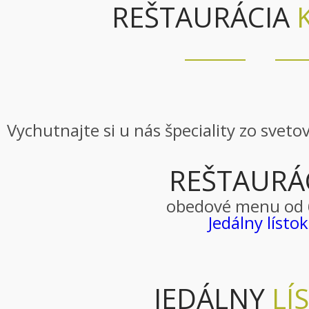
REŠTAURÁCIA
Vychutnajte si u nás špeciality zo sveto
REŠTAURÁ
obedové menu od 
Jedálny lístok
JEDÁLNY
LÍ