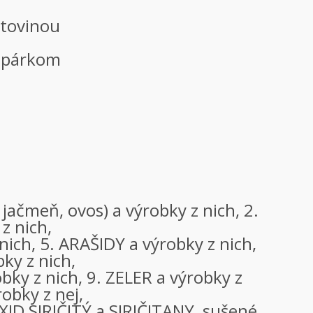
estovinou
s párkom
 jačmeň, ovos) a výrobky z nich, 2.
z nich,
 nich, 5. ARAŠIDY a výrobky z nich,
ky z nich,
bky z nich, 9. ZELER a výrobky z
obky z nej,
ID SIRIČITÝ a SIRIČITANY, sušené