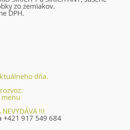
obky zo zemiakov.
ane DPH.
aktuálneho dňa.
rozvoz:
o menu
 NEVYDÁVA !!!
a
+421 917 549 684