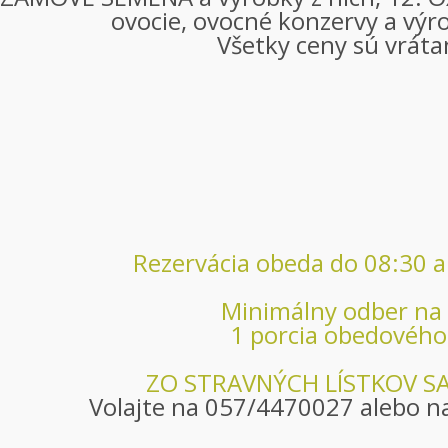
ovocie, ovocné konzervy a výr
Všetky ceny sú vrát
Rezervácia obeda do 08:30 
Minimálny odber na 
1 porcia obedovéh
ZO STRAVNÝCH LÍSTKOV SA
Volajte na
057/4470027
alebo n