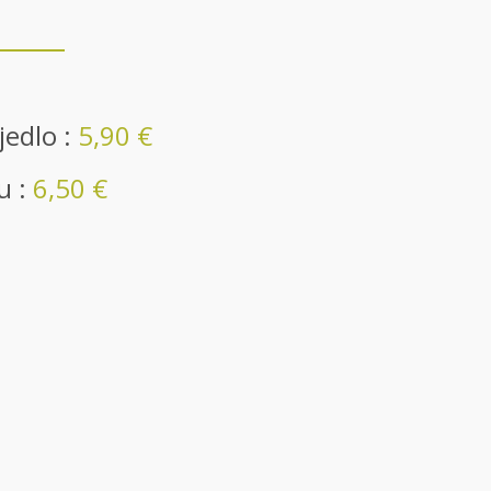
jedlo :
5,90 €
u :
6,50 €