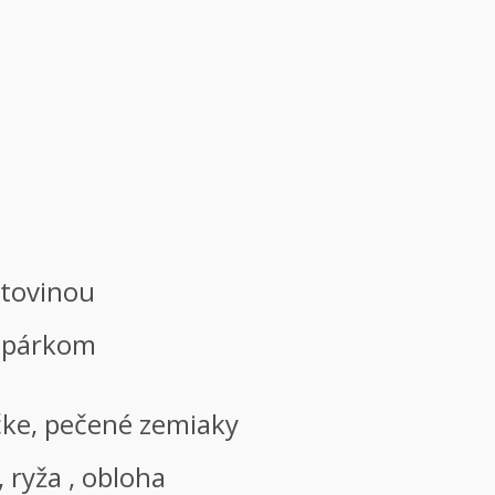
estovinou
s párkom
čke, pečené zemiaky
 ryža , obloha