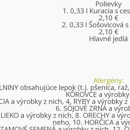
Polievky
1. 0,33 l Kuracia s c
2,10 €
2. 0,33 l Šošovicová 
2,10 €
Hlavné jedlá
Alergény:
LNINY obsahujúce lepok (t.j. pšenica, raž,
KÔROVCE a výrobky 
CIA a výrobky z nich, 4. RYBY a výrobky z
6. SÓJOVÉ ZRNÁ a výrob
LIEKO a výrobky z nich, 8. ORECHY a výro
neho, 10. HORČICA a výr
EZAMOVÉ SEMENÁ a výrobky z nich, 12. OX