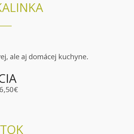
KALINKA
vej, ale aj domácej kuchyne.
CIA
6,50€
STOK